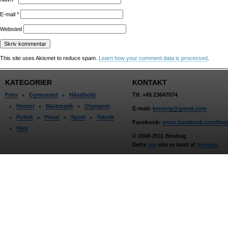
E-mail
*
Websted
This site uses Akismet to reduce spam.
Learn how your comment data is processed
.
KATEGORIER
KONTAKT
Foto
Gymnasiet
Håndbold
Tlf. +45 23647074
Humor
Matematik
Olympisk
E-mail:
bredsig@gmail.com
Politik
Privat
Sport
Teknik
Facebook:
www.facebook.com/bre
Web
© 2008-2011 Bredsig
Dette
wp
-site er lavet af
bredsig
.