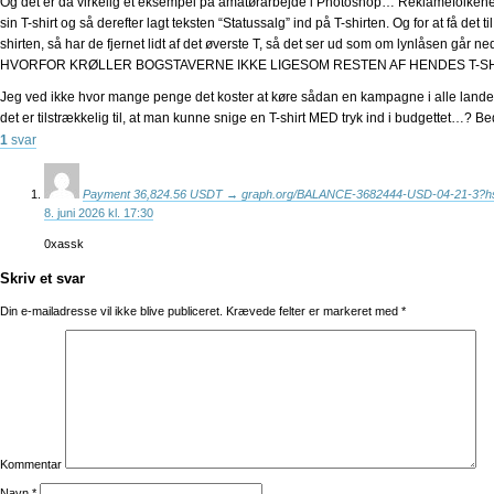
Og det er da virkelig et eksempel på amatørarbejde i Photoshop… Reklamefolkene ha
sin T-shirt og så derefter lagt teksten “Statussalg” ind på T-shirten. Og for at få det 
shirten, så har de fjernet lidt af det øverste T, så det ser ud som om lynlåsen går 
HVORFOR KRØLLER BOGSTAVERNE IKKE LIGESOM RESTEN AF HENDES T-S
Jeg ved ikke hvor mange penge det koster at køre sådan en kampagne i alle landet
det er tilstrækkelig til, at man kunne snige en T-shirt MED tryk ind i budgettet…? 
1
svar
Payment 36,824.56 USDT → graph.org/BALANCE-3682444-USD-04-21-3?h
8. juni 2026 kl. 17:30
0xassk
Skriv et svar
Din e-mailadresse vil ikke blive publiceret.
Krævede felter er markeret med
*
Kommentar
Navn
*