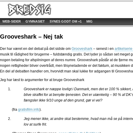
WEB-SIDER
GYMNASIET
SYNES GODT OM +1
MIG
Grooveshark – Nej tak
Der har været en del debat på det sidste om
Grooveshark
– senest i en
artikelserie
musik til rådighed for brugerne – fuldstændig gratis. Det lyder jo sådan set meget go
nogen betaling for afspilningen af deres numre. Grooveshark påstår at de fjerne
nogen rettigheder bliver overtrådt, men tilsyneladende er det faktum, at musikken duk
En del af debatten handler om, hvorvidt man skal lukke for adgangen til Groovesha
Jeg har læst to argumenter for at bruge Grooveshark
Grooveshark er næppe lovligt i Danmark, men det er 100 % sikkert, 
blive straffet for at benytte tjenesten. Det er utænkelig – 90 % af D
fængsler ikke 9/10 unge af den grund, gør vi vel?
(fra
gratisfilm.info
).
Jeg mener ikke, at andre skal bestemme, hvad man må se på internet
lov at surfe frit.