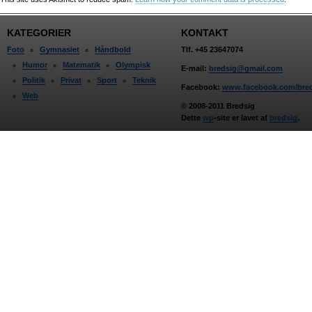
KATEGORIER
KONTAKT
Foto
Gymnasiet
Håndbold
Tlf. +45 23647074
Humor
Matematik
Olympisk
E-mail:
bredsig@gmail.com
Politik
Privat
Sport
Teknik
Facebook:
www.facebook.com/bre
Web
© 2008-2011 Bredsig
Dette
wp
-site er lavet af
bredsig
.