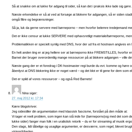
Så at snakke om at lukke for adgang til sider, så kan det i praksis ikke lade sig gøre.
Næste erkendelse er så at ved at forsøge at blokere for adgangen, så er siden stadi
omgå filtre og begrænsninger.
Så ja, luk da gerne servere med børneporno – men hvorfor belemre tredejemand m
Det er ikke censur at lukke SERVERE med ophavsretligt materiale/børneporno, men t
Problematikken er specielt synlig med DNS, hvor der ud fra et hostnavn angives en I
En helt anden ting er at jeg hellere ser at børneporno ikke FREMSTILLES, hvorfor 
Barnet der bruger overordentlig mange ressourcer på at blokere adgangen – ville de
Næste gang der er et foredrag i DK-hostmaster regi burde du evt. komme og høre o
åbenlyst at DNS blokering ikke er noget værd – og det blot er til gene for dem som 
Det er spild af vores ressourcer – og også Red Barnets!
Nina
siger:
27. maj 2012 kl. 17:34
Kære blogskriver.
Jeg sidestiller din argumentation med klassisk fascisme, forstået på den måde at:
Vi tager et reelt problem, som ingen kan stå inde for (børneporno)og med det som den
lukke sider) fanger man folk i en uralistisk retorik – du er for streaming af musik ergo
Den slags, lidt tåbelige og usaglige argumenter, er desværre, som regel, blevet brug
ytringsfriheden.