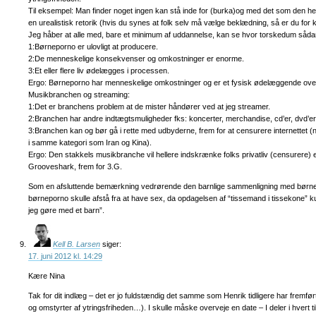
Til eksempel: Man finder noget ingen kan stå inde for (burka)og med det som den helli
en urealistisk retorik (hvis du synes at folk selv må vælge beklædning, så er du for 
Jeg håber at alle med, bare et minimum af uddannelse, kan se hvor torskedum såd
1:Børneporno er ulovligt at producere.
2:De menneskelige konsekvenser og omkostninger er enorme.
3:Et eller flere liv ødelægges i processen.
Ergo: Børneporno har menneskelige omkostninger og er et fysisk ødelæggende ove
Musikbranchen og streaming:
1:Det er branchens problem at de mister håndører ved at jeg streamer.
2:Branchen har andre indtægtsmuligheder fks: koncerter, merchandise, cd’er, dvd’e
3:Branchen kan og bør gå i rette med udbyderne, frem for at censurere internettet 
i samme kategori som Iran og Kina).
Ergo: Den stakkels musikbranche vil hellere indskrænke folks privatliv (censurere) e
Grooveshark, frem for 3.G.
Som en afsluttende bemærkning vedrørende den barnlige sammenligning med børnepo
børneporno skulle afstå fra at have sex, da opdagelsen af “tissemand i tissekone” ku
jeg gøre med et barn”.
Kell B. Larsen
siger:
17. juni 2012 kl. 14:29
Kære Nina
Tak for dit indlæg – det er jo fuldstændig det samme som Henrik tidligere har fremfø
og omstyrter af ytringsfriheden…). I skulle måske overveje en date – I deler i hvert