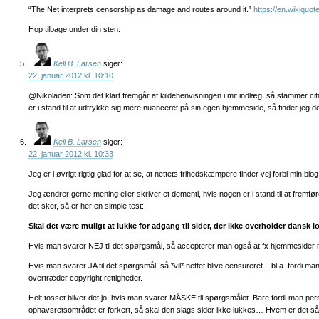
“The Net interprets censorship as damage and routes around it.”
https://en.wikiquo
Hop tilbage under din sten.
Kell B. Larsen
siger:
22. januar 2012 kl. 10:10
@Nikoladen: Som det klart fremgår af kildehenvisningen i mit indlæg, så stammer c
er i stand til at udtrykke sig mere nuanceret på sin egen hjemmeside, så finder jeg d
Kell B. Larsen
siger:
22. januar 2012 kl. 10:33
Jeg er i øvrigt rigtig glad for at se, at nettets frihedskæmpere finder vej forbi min bl
Jeg ændrer gerne mening eller skriver et dementi, hvis nogen er i stand til at fr
det sker, så er her en simple test:
Skal det være muligt at lukke for adgang til sider, der ikke overholder dansk 
Hvis man svarer NEJ til det spørgsmål, så accepterer man også at fx hjemmesider
Hvis man svarer JA til det spørgsmål, så *vil* nettet blive censureret – bl.a. fordi m
overtræder copyright rettigheder.
Helt tosset bliver det jo, hvis man svarer MÅSKE til spørgsmålet. Bare fordi man per
ophavsretsområdet er forkert, så skal den slags sider ikke lukkes… Hvem er det så, 