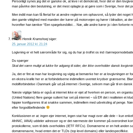
Personligt synes jeg det er ganske ok, at leve i et demokrati, hvor det er den lovgiv
man påvirke den beslutning, er det mest oplagte jo at gøre som i Sverige, hvor det po
Men indtil man kan få flertal for at ændre reglerne om ophavsret, så lyder det noge
den gamle vittighed med manden der kører på motorvejen og hører i bilradion, at der
hvorefter han tænker “Een spøgelsesbilist… Næ, alle andre kører jo i den forkerte re
Henrik Kramshoej
siger:
25. januar 2012 kl. 21:24
Logivning er et helt særområde for sig, og du har jo troll’et os ind i børnepornodebatt
Du spørger
Skal det være muligt at lukke for adgang til sider, der ikke overholder dansk lovgivn
Ja, det er fint at man har lovgivning og vigtig at bemærke her er at lovgivningen er f
en ekstra krølle her er at forbindelserne indimellem uventet krydser grænserne. Bl
mobilforbindelse i Danmark går ud på internet i Sverige, selvom man går til en dans
Næste vigtige fakta er også at internet ikke er ejet af hverken en person, en organisa
(United Nations) flere gange sultent har set på internet – så ER det i realiteten et kl
hippier konfigureres til at snakke sammen, indimellem med udveksling af penge. Næ
efter forgodtbefindende
Konklusionen er at: ingen ejer internet, ingen stat har magt over alle dele – kun en
AfriNIC, IANA) uddeler adresser og er det nærmeste der kommer på overordnet kontr
protokollerne, som til dels overholdes (IETF RFCs). Domænerne er en helt anden sag
domænenavne, hvad enten det er TLDs (top level domains) eller landespecifikke.