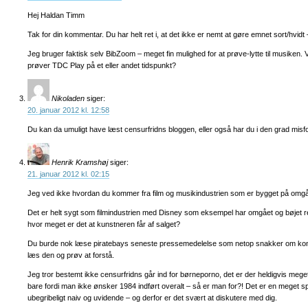
Hej Haldan Timm
Tak for din kommentar. Du har helt ret i, at det ikke er nemt at gøre emnet sort/hvid
Jeg bruger faktisk selv BibZoom – meget fin mulighed for at prøve-lytte til musiken
prøver TDC Play på et eller andet tidspunkt?
Nikoladen
siger:
20. januar 2012 kl. 12:58
Du kan da umuligt have læst censurfridns bloggen, eller også har du i den grad mis
Henrik Kramshøj
siger:
21. januar 2012 kl. 02:15
Jeg ved ikke hvordan du kommer fra film og musikindustrien som er bygget på omgåe
Det er helt sygt som filmindustrien med Disney som eksempel har omgået og bøjet re
hvor meget er det at kunstneren får af salget?
Du burde nok læse piratebays seneste pressemedelelse som netop snakker om kon
læs den og prøv at forstå.
Jeg tror bestemt ikke censurfridns går ind for børneporno, det er der heldigvis meget f
bare fordi man ikke ønsker 1984 indført overalt – så er man for?! Det er en meget s
ubegribeligt naiv og uvidende – og derfor er det svært at diskutere med dig.