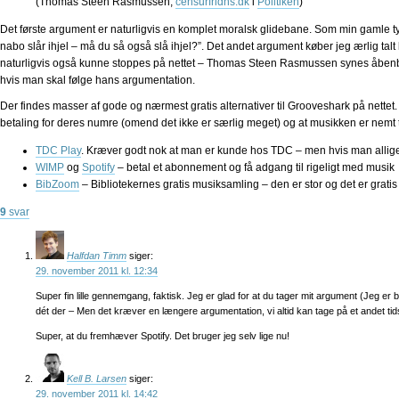
(Thomas Steen Rasmussen,
censurfridns.dk
i
Politiken
)
Det første argument er naturligvis en komplet moralsk glidebane. Som min gamle tys
nabo slår ihjel – må du så også slå ihjel?”. Det andet argument køber jeg ærlig talt h
naturligvis også kunne stoppes på nettet – Thomas Steen Rasmussen synes åbenbar
hvis man skal følge hans argumentation.
Der findes masser af gode og nærmest gratis alternativer til Grooveshark på nettet. D
betaling for deres numre (omend det ikke er særlig meget) og at musikken er nemt 
TDC Play
. Kræver godt nok at man er kunde hos TDC – men hvis man alligevel 
WIMP
og
Spotify
– betal et abonnement og få adgang til rigeligt med musik
BibZoom
– Bibliotekernes gratis musiksamling – den er stor og det er grat
9
svar
Halfdan Timm
siger:
29. november 2011 kl. 12:34
Super fin lille gennemgang, faktisk. Jeg er glad for at du tager mit argument (Jeg er bag
dét der – Men det kræver en længere argumentation, vi altid kan tage på et andet tid
Super, at du fremhæver Spotify. Det bruger jeg selv lige nu!
Kell B. Larsen
siger:
29. november 2011 kl. 14:42