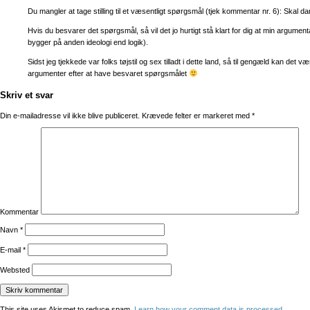
Du mangler at tage stilling til et væsentligt spørgsmål (tjek kommentar nr. 6): Skal 
Hvis du besvarer det spørgsmål, så vil det jo hurtigt stå klart for dig at min argumen
bygger på anden ideologi end logik).
Sidst jeg tjekkede var folks tøjstil og sex tilladt i dette land, så til gengæld kan det v
argumenter efter at have besvaret spørgsmålet
Skriv et svar
Din e-mailadresse vil ikke blive publiceret.
Krævede felter er markeret med
*
Kommentar
Navn
*
E-mail
*
Websted
This site uses Akismet to reduce spam.
Learn how your comment data is processed
.